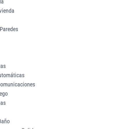
da
vienda
 Paredes
ras
Automáticas
ecomunicaciones
iego
das
Baño