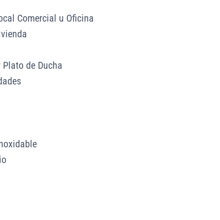
ocal Comercial u Oficina
ivienda
 Plato de Ducha
dades
Inoxidable
io
a