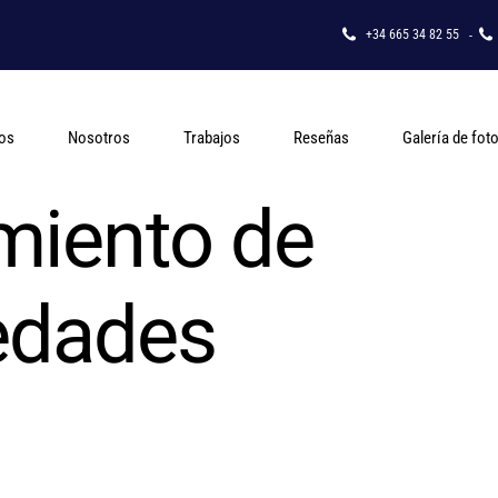
+34 665 34 82 55
-
ios
Nosotros
Trabajos
Reseñas
Galería de fot
miento de
dades