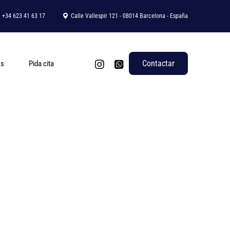
+34 623 41 63 17
Calle Vallespir 121 - 08014 Barcelona - España
Contactar
os
Pida cita